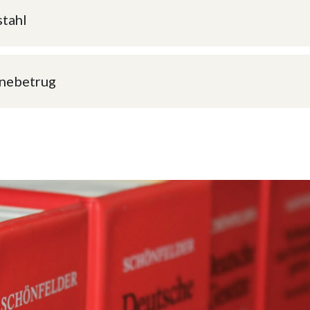
stahl
ine­betrug