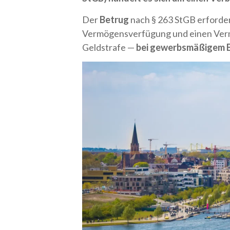
Der
Betrug
nach § 263 StGB erforde
Vermögensverfügung und einen Vermög
Geldstrafe —
bei gewerbsmäßigem Be