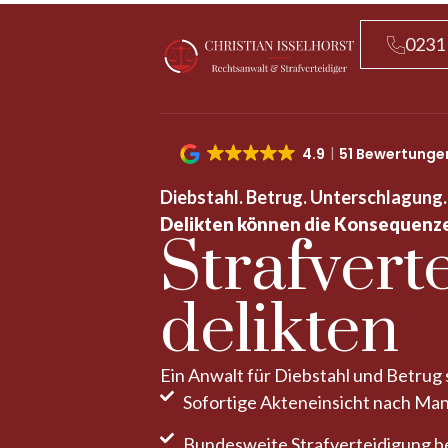
0231
4.9
51 Bewertunge
Diebstahl. Betrug. Unterschlagung.
Delikten können die Konsequenzen 
Straf­ver
delikten
Ein Anwalt für Diebstahl und Betrug 
Sofortige Akteneinsicht nach M
Bundesweite Straf­verteidigung b