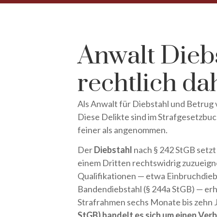
Anwalt Dieb
rechtlich da
Als Anwalt für Diebstahl und Betrug
Diese Delikte sind im Strafgesetzbuc
feiner als angenommen.
Der
Diebstahl
nach § 242 StGB setzt
einem Dritten rechtswidrig zuzueig
Qualifikationen — etwa Einbruchdieb
Bandendiebstahl (§ 244a StGB) — er
Strafrahmen sechs Monate bis zehn J
StGB) handelt es sich um einen Ver