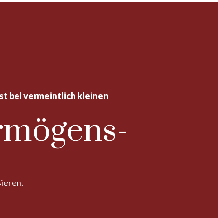
st bei vermeintlich kleinen
ermögens­
sieren.