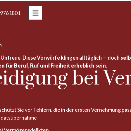
 9761801
n
 Untreue. Diese Vorwürfe klingen alltäglich — doch
selb
für Beruf, Ruf und Freiheit erheblich sein.
teidigung bei V
schützt Sie vor Fehlern, die in der ersten Vernehmung pas
andatsübernahme
ei Vermögens­delikten