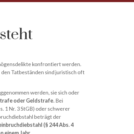
steht
mögensdelikte konfrontiert werden.
den Tatbeständen sind juristisch oft
weggenommen werden, sie sich oder
strafe oder Geldstrafe.
Bei
. 1 Nr. 3 StGB) oder schwerer
ruchdiebstahl beträgt der
bruchdiebstahl (§ 244 Abs. 4
n einem Jahr.