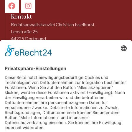
Kontakt
Rechtsanwaltskanzlei Chrisitan Isselhorst
Leostraße 25
44225 Dortmund
0231 9761801
info@ra-isselhorst.de
Menü
Startseite
Kanzlei
Blog
Kontakt
Rechtsgebiete
Strafrecht
Verkehrs­strafrecht
Sexualstrafrecht
Steuerstrafrecht