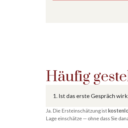
h
h
r
r
i
i
c
c
h
h
t
t
Häufig geste
1. Ist das erste Gespräch wir
Ja. Die Ersteinschätzung ist
kostenlo
Lage einschätze — ohne dass Sie da