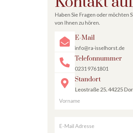
Kontakt a
Haben Sie Fragen oder möchten Sie
von Ihnen zu hören.
E-Mail
info@ra-isselhorst.de
Telefonnummer
0231 9761801
Standort
Leostraße 25, 44225 Do
N
a
m
Vorname
e
*
E
-