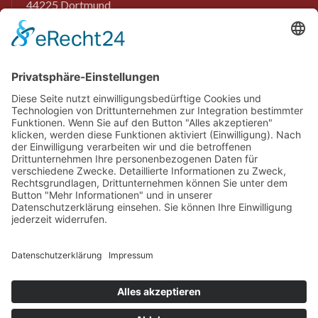
44225 Dortmund
0231 9761801
info@ra-isselhorst.de
Menü
Startseite
Kanzlei
Blog
Kontakt
Rechtsgebiete
Strafrecht
Verkehrs­strafrecht
Sexualstrafrecht
Steuerstrafrecht
BtMG / Drogenstrafrecht
Wirtschafts­strafrecht
Körperverletzung
Diebstahl / Betrug
Mord & Totschlag
Leistung