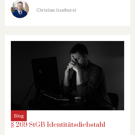
Christian Isselhorst
Blog
§ 269 StGB Identitätsdiebstahl